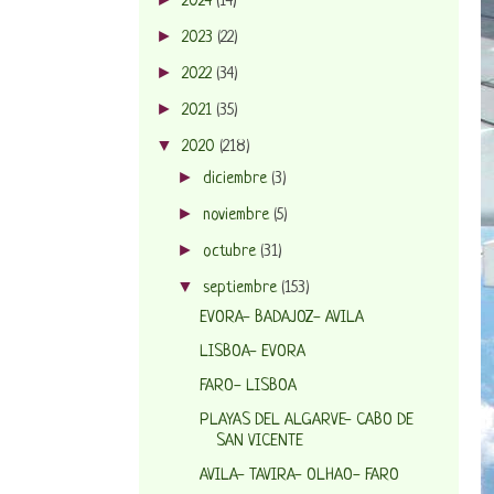
2024
(14)
►
2023
(22)
►
2022
(34)
►
2021
(35)
▼
2020
(218)
►
diciembre
(3)
►
noviembre
(5)
►
octubre
(31)
▼
septiembre
(153)
EVORA- BADAJOZ- AVILA
LISBOA- EVORA
FARO- LISBOA
PLAYAS DEL ALGARVE- CABO DE
SAN VICENTE
AVILA- TAVIRA- OLHAO- FARO