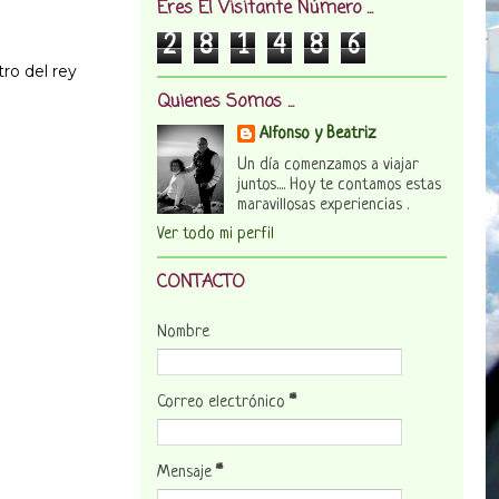
Eres El Visitante Número ...
2
8
1
4
8
6
tro del rey
Quienes Somos ...
Alfonso y Beatriz
Un día comenzamos a viajar
juntos.... Hoy te contamos estas
maravillosas experiencias .
Ver todo mi perfil
CONTACTO
Nombre
Correo electrónico
*
Mensaje
*