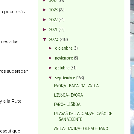
2024
(14)
►
2023
(22)
a a poco más
►
2022
(34)
►
2021
(35)
▼
2020
(218)
 es a las
►
diciembre
(3)
►
noviembre
(5)
►
octubre
(31)
tros superaban
▼
septiembre
(153)
EVORA- BADAJOZ- AVILA
LISBOA- EVORA
y a la Ruta
FARO- LISBOA
PLAYAS DEL ALGARVE- CABO DE
SAN VICENTE
AVILA- TAVIRA- OLHAO- FARO
 esquí que