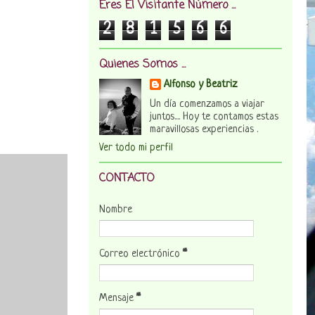
Eres El Visitante Número ...
2
8
1
5
6
6
Quienes Somos ...
Alfonso y Beatriz
Un día comenzamos a viajar
juntos.... Hoy te contamos estas
maravillosas experiencias .
Ver todo mi perfil
CONTACTO
Nombre
Correo electrónico
*
Mensaje
*