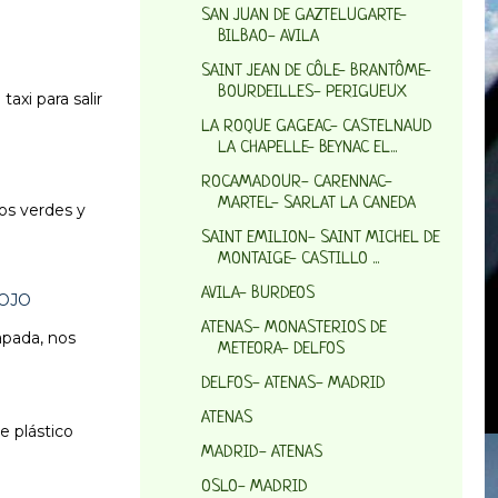
SAN JUAN DE GAZTELUGARTE-
BILBAO- AVILA
SAINT JEAN DE CÔLE- BRANTÔME-
BOURDEILLES- PERIGUEUX
axi para salir
LA ROQUE GAGEAC- CASTELNAUD
LA CHAPELLE- BEYNAC EL...
ROCAMADOUR- CARENNAC-
MARTEL- SARLAT LA CANEDA
os verdes y
SAINT EMILION- SAINT MICHEL DE
MONTAIGE- CASTILLO ...
AVILA- BURDEOS
 OJO
ATENAS- MONASTERIOS DE
apada, nos
METEORA- DELFOS
DELFOS- ATENAS- MADRID
ATENAS
e plástico
MADRID- ATENAS
OSLO- MADRID