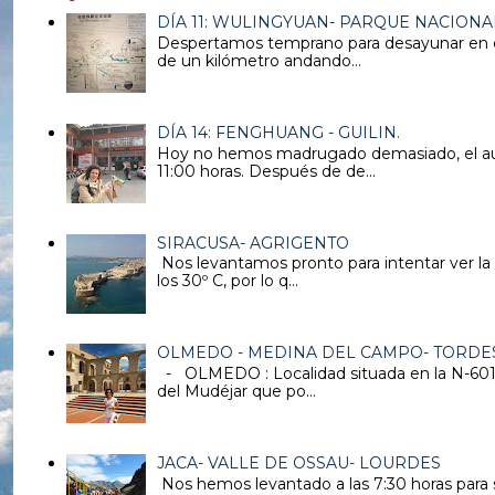
DÍA 11: WULINGYUAN- PARQUE NACIONAL
Despertamos temprano para desayunar en el 
de un kilómetro andando...
DÍA 14: FENGHUANG - GUILIN.
Hoy no hemos madrugado demasiado, el auto
11:00 horas. Después de de...
SIRACUSA- AGRIGENTO
Nos levantamos pronto para intentar ver la
los 30º C, por lo q...
OLMEDO - MEDINA DEL CAMPO- TORDES
- OLMEDO : Localidad situada en la N-601 di
del Mudéjar que po...
JACA- VALLE DE OSSAU- LOURDES
Nos hemos levantado a las 7:30 horas para s