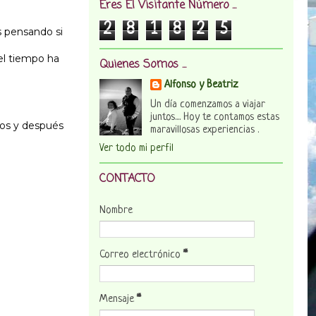
Eres El Visitante Número ...
2
8
1
8
2
5
s pensando si
el tiempo ha
Quienes Somos ...
Alfonso y Beatriz
Un día comenzamos a viajar
juntos.... Hoy te contamos estas
ios y después
maravillosas experiencias .
Ver todo mi perfil
CONTACTO
Nombre
Correo electrónico
*
Mensaje
*