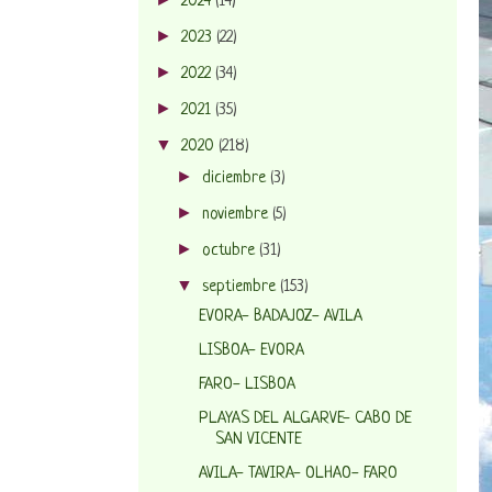
2024
(14)
►
2023
(22)
►
2022
(34)
►
2021
(35)
▼
2020
(218)
►
diciembre
(3)
►
noviembre
(5)
►
octubre
(31)
▼
septiembre
(153)
EVORA- BADAJOZ- AVILA
LISBOA- EVORA
FARO- LISBOA
PLAYAS DEL ALGARVE- CABO DE
SAN VICENTE
AVILA- TAVIRA- OLHAO- FARO