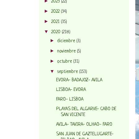
►
2023
(22)
►
2022
(34)
►
2021
(35)
▼
2020
(218)
►
diciembre
(3)
►
noviembre
(5)
►
octubre
(31)
▼
septiembre
(153)
EVORA- BADAJOZ- AVILA
LISBOA- EVORA
FARO- LISBOA
PLAYAS DEL ALGARVE- CABO DE
SAN VICENTE
AVILA- TAVIRA- OLHAO- FARO
SAN JUAN DE GAZTELUGARTE-