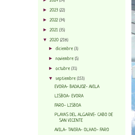
2024
(14)
►
2023
(22)
►
2022
(34)
►
2021
(35)
▼
2020
(218)
►
diciembre
(3)
►
noviembre
(5)
►
octubre
(31)
▼
septiembre
(153)
EVORA- BADAJOZ- AVILA
LISBOA- EVORA
FARO- LISBOA
PLAYAS DEL ALGARVE- CABO DE
SAN VICENTE
AVILA- TAVIRA- OLHAO- FARO