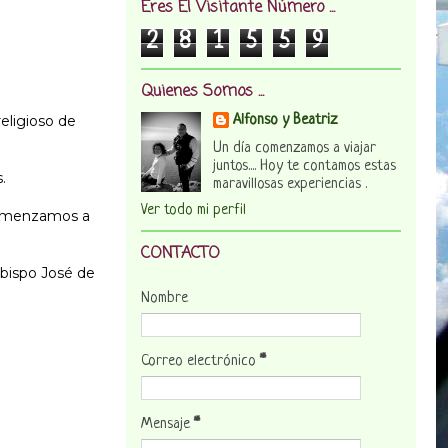
Eres El Visitante Número ...
2
8
1
5
5
9
Quienes Somos ...
religioso de
Alfonso y Beatriz
Un día comenzamos a viajar
juntos.... Hoy te contamos estas
.
maravillosas experiencias .
Ver todo mi perfil
 comenzamos a
CONTACTO
obispo José de
Nombre
Correo electrónico
*
Mensaje
*