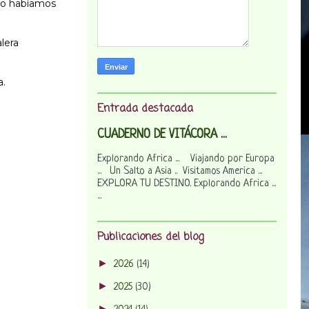
 lo habíamos
lera
a.
Entrada destacada
CUADERNO DE VITÁCORA ...
Explorando Africa ... Viajando por Europa
... Un Salto a Asia .. Visitamos America ...
EXPLORA TU DESTINO. Explorando Africa ...
...
Publicaciones del blog
►
2026
(14)
►
2025
(30)
►