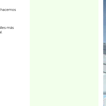
os hacemos
alles más
l.