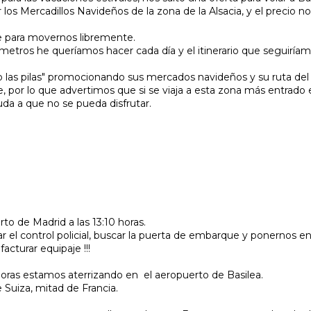
 los Mercadillos Navideños de la zona de la Alsacia, y el precio n
e para movernos libremente.
ómetros he queríamos hacer cada día y el itinerario que seguiríam
 las pilas" promocionando sus mercados navideños y su ruta del 
por lo que advertimos que si se viaja a esta zona más entrado 
a a que no se pueda disfrutar.
rto de Madrid a las 13:10 horas.
el control policial, buscar la puerta de embarque y ponernos en l
acturar equipaje !!!
oras estamos aterrizando en el aeropuerto de Basilea.
 Suiza, mitad de Francia.