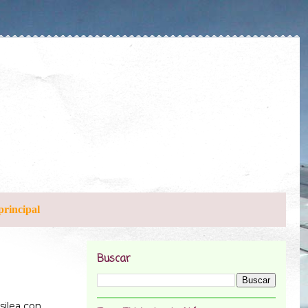
principal
Buscar
silea con