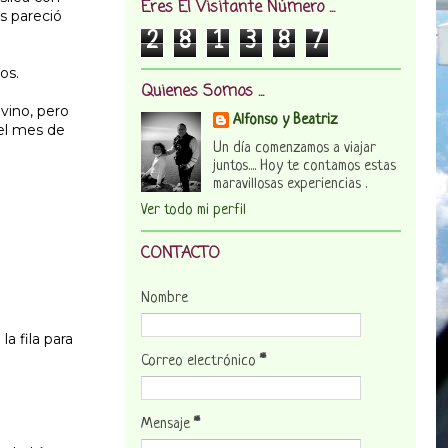
Eres El Visitante Número ...
os pareció
2
8
1
3
8
7
os.
Quienes Somos ...
vino, pero
Alfonso y Beatriz
el mes de
Un día comenzamos a viajar
juntos.... Hoy te contamos estas
maravillosas experiencias .
Ver todo mi perfil
CONTACTO
Nombre
a fila para
Correo electrónico
*
Mensaje
*