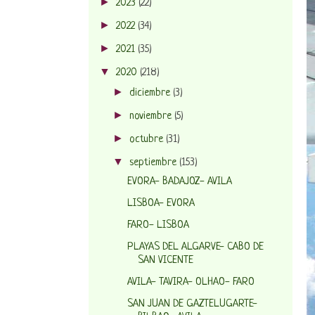
►
2023
(22)
►
2022
(34)
►
2021
(35)
▼
2020
(218)
►
diciembre
(3)
►
noviembre
(5)
►
octubre
(31)
▼
septiembre
(153)
EVORA- BADAJOZ- AVILA
LISBOA- EVORA
FARO- LISBOA
PLAYAS DEL ALGARVE- CABO DE
SAN VICENTE
AVILA- TAVIRA- OLHAO- FARO
SAN JUAN DE GAZTELUGARTE-