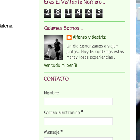
Eres El Visitante Número ...
2
8
1
4
6
3
dalena
.
Quienes Somos ...
Alfonso y Beatriz
Un día comenzamos a viajar
juntos.... Hoy te contamos estas
maravillosas experiencias .
Ver todo mi perfil
CONTACTO
Nombre
Correo electrónico
*
Mensaje
*