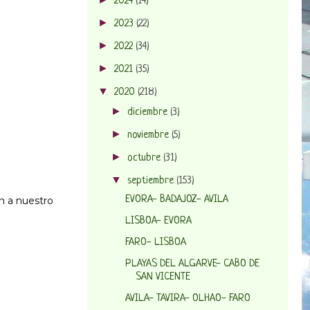
2024
(14)
►
2023
(22)
►
2022
(34)
►
2021
(35)
▼
2020
(218)
►
diciembre
(3)
►
noviembre
(5)
►
octubre
(31)
▼
septiembre
(153)
EVORA- BADAJOZ- AVILA
n a nuestro
LISBOA- EVORA
FARO- LISBOA
PLAYAS DEL ALGARVE- CABO DE
SAN VICENTE
AVILA- TAVIRA- OLHAO- FARO