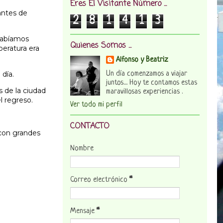
Eres El Visitante Número ...
antes de
2
8
1
4
1
3
habíamos
Quienes Somos ...
peratura era
Alfonso y Beatriz
día.
Un día comenzamos a viajar
juntos.... Hoy te contamos estas
s de la ciudad
maravillosas experiencias .
l regreso.
Ver todo mi perfil
CONTACTO
 con grandes
Nombre
Correo electrónico
*
Mensaje
*