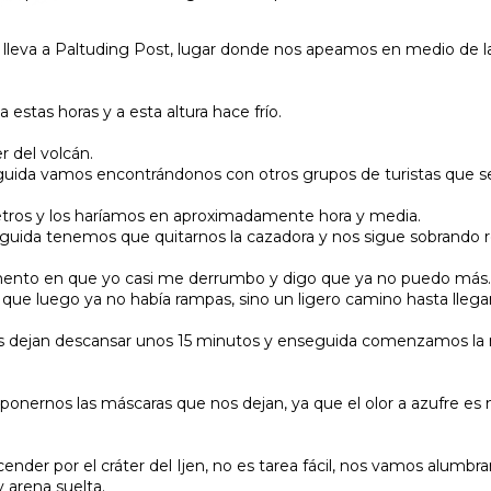
lleva a Paltuding Post, lugar donde nos apeamos en medio de 
estas horas y a esta altura hace frío.
r del volcán.
uida vamos encontrándonos con otros grupos de turistas que s
etros y los haríamos en aproximadamente hora y media.
uida tenemos que quitarnos la cazadora y nos sigue sobrando rop
ento en que yo casi me derrumbo y digo que ya no puedo más...
e luego ya no había rampas, sino un ligero camino hasta llegar a
s dejan descansar unos 15 minutos y enseguida comenzamos la
onernos las máscaras que nos dejan, ya que el olor a azufre es
er por el cráter del Ijen, no es tarea fácil, nos vamos alumbr
 arena suelta.