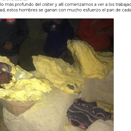
lo más profundo del cráter y allí comenzamos a ver a los trabaj
erdad, estos hombres se ganan con mucho esfuerzo el pan de cada 