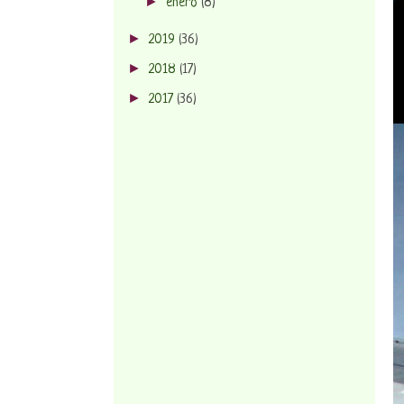
►
enero
(8)
►
2019
(36)
►
2018
(17)
►
2017
(36)