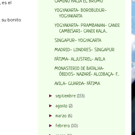
CAMINO HACIA EL BROMO
 es el
YOGYAKARTA- BOROBUDUR-
YOGYAKARTA
 su bonito
YOGYAKARTA- PRAMBANAN- CANDI
CAMBISARI- CANDI KALA...
SINGAPUR- YOGYACARTA
MADRID- LONDRES- SINGAPUR
FÁTIMA- ALJUSTREL- AVILA
MONASTERIO DE BATALHA-
ÓBIDOS- NAZARÉ- ALCOBAÇA- F...
AVILA- GUARDA- FÁTIMA
►
septiembre
(153)
►
agosto
(2)
►
marzo
(6)
►
febrero
(10)