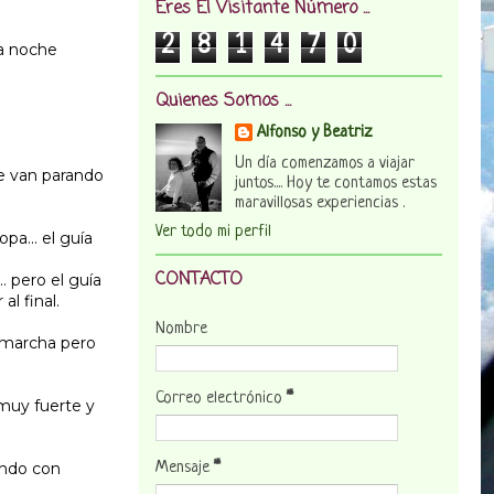
Eres El Visitante Número ...
2
8
1
4
7
0
la noche
Quienes Somos ...
Alfonso y Beatriz
Un día comenzamos a viajar
e van parando
juntos.... Hoy te contamos estas
maravillosas experiencias .
Ver todo mi perfil
a... el guía
CONTACTO
 pero el guía
l final.
Nombre
 marcha pero
Correo electrónico
*
 muy fuerte y
ando con
Mensaje
*