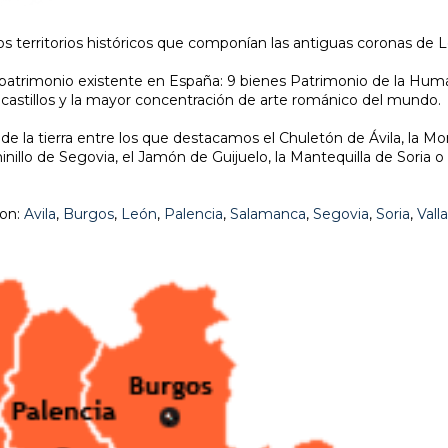
erritorios históricos que componían las antiguas coronas de Leó
atrimonio existente en España: 9 bienes Patrimonio de la Huma
s, castillos y la mayor concentración de arte románico del mundo.
 la tierra entre los que destacamos el Chuletón de Ávila, la Mor
nillo de Segovia, el Jamón de Guijuelo, la Mantequilla de Soria o
son:
Avila
,
Burgos
,
León
,
Palencia
,
Salamanca
,
Segovia
,
Soria
,
Vall