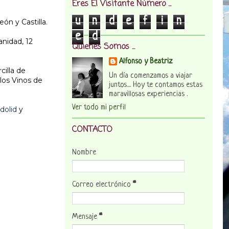
Eres El Visitante Número ...
u
n
d
e
f
i
n
n y Castilla.
e
d
nidad, 12
Quienes Somos ...
Alfonso y Beatriz
cilla de
Un día comenzamos a viajar
 los Vinos de
juntos.... Hoy te contamos estas
maravillosas experiencias .
Ver todo mi perfil
adolid
y
CONTACTO
Nombre
Correo electrónico
*
Mensaje
*