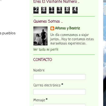
Eres El Visitante Número ...
2
8
1
3
8
4
Quienes Somos ...
Alfonso y Beatriz
os pueblos
Un día comenzamos a viajar
juntos.... Hoy te contamos estas
maravillosas experiencias .
Ver todo mi perfil
CONTACTO
Nombre
Correo electrónico
*
Mensaje
*