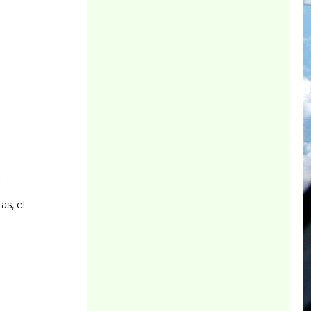
.
as, el