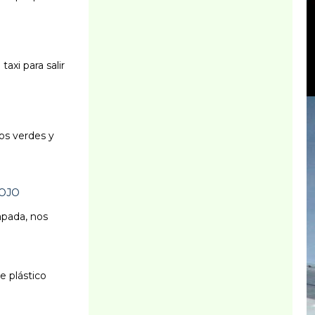
axi para salir
os verdes y
 OJO
apada, nos
e plástico