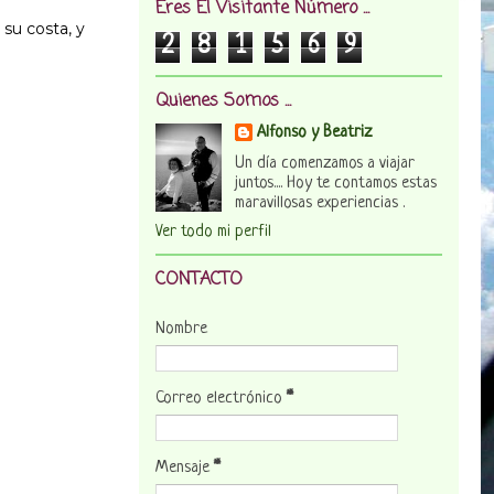
Eres El Visitante Número ...
 su costa, y
2
8
1
5
6
9
Quienes Somos ...
Alfonso y Beatriz
Un día comenzamos a viajar
juntos.... Hoy te contamos estas
maravillosas experiencias .
Ver todo mi perfil
CONTACTO
Nombre
Correo electrónico
*
Mensaje
*