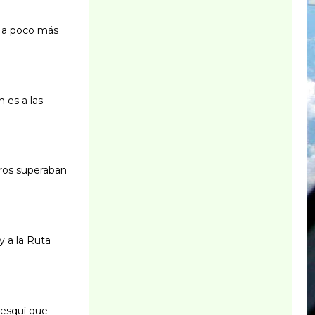
a a poco más
 es a las
tros superaban
y a la Ruta
 esquí que