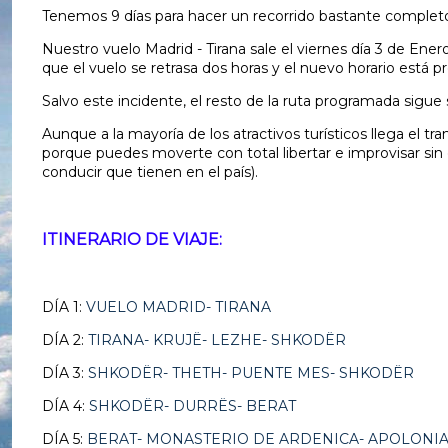
Tenemos 9 días para hacer un recorrido bastante completo 
Nuestro vuelo Madrid - Tirana sale el viernes día 3 de Ene
que el vuelo se retrasa dos horas y el nuevo horario está p
Salvo este incidente, el resto de la ruta programada sigue
Aunque a la mayoría de los atractivos turísticos llega el 
porque puedes moverte con total libertar e improvisar sin
conducir que tienen en el país).
ITINERARIO DE VIAJE:
DÍA 1:
VUELO MADRID- TIRANA
DÍA 2:
TIRANA- KRUJË- LEZHE- SHKODËR
DÍA 3:
SHKODËR- THETH- PUENTE MES- SHKODËR
DÍA 4:
SHKODËR- DURRËS- BERAT
DÍA 5:
BERAT- MONASTERIO DE ARDENICA- APOLONIA 