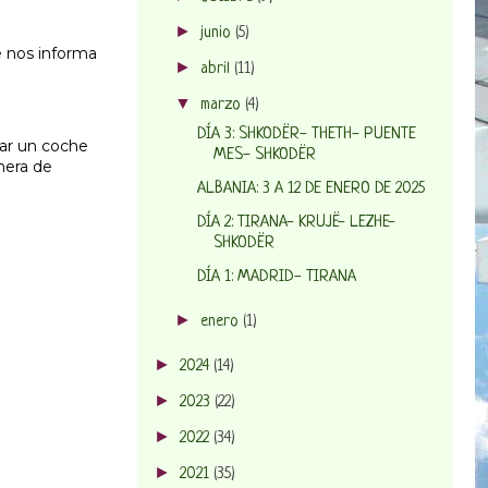
►
junio
(5)
e nos informa
►
abril
(11)
▼
marzo
(4)
DÍA 3: SHKODËR- THETH- PUENTE
lar un coche
MES- SHKODËR
nera de
ALBANIA: 3 A 12 DE ENERO DE 2025
DÍA 2: TIRANA- KRUJË- LEZHE-
SHKODËR
DÍA 1: MADRID- TIRANA
►
enero
(1)
►
2024
(14)
►
2023
(22)
►
2022
(34)
►
2021
(35)