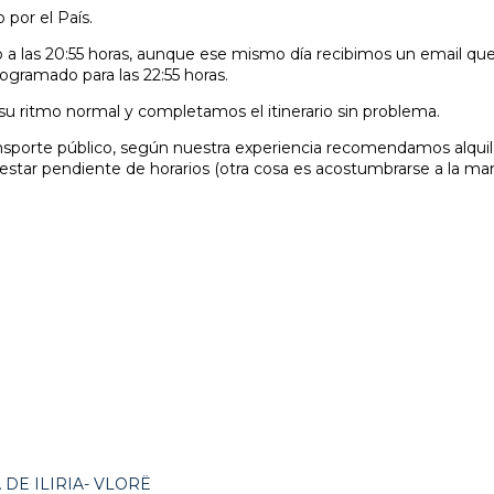
por el País.
ro a las 20:55 horas, aunque ese mismo día recibimos un email qu
rogramado para las 22:55 horas.
 su ritmo normal y completamos el itinerario sin problema.
transporte público, según nuestra experiencia recomendamos alqui
 estar pendiente de horarios (otra cosa es acostumbrarse a la ma
DE ILIRIA- VLORË