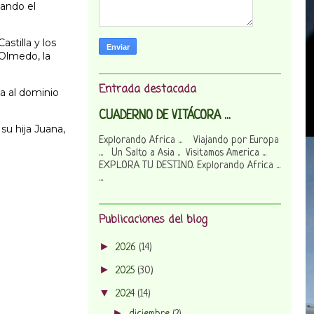
zando el
stilla y los
 Olmedo, la
Entrada destacada
za al dominio
CUADERNO DE VITÁCORA ...
 su hija Juana,
Explorando Africa ... Viajando por Europa
... Un Salto a Asia .. Visitamos America ...
EXPLORA TU DESTINO. Explorando Africa ...
...
Publicaciones del blog
►
2026
(14)
►
2025
(30)
▼
2024
(14)
►