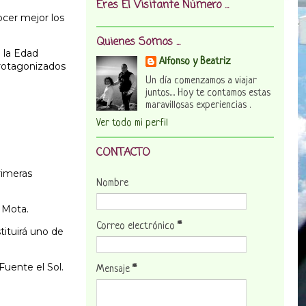
Eres El Visitante Número ...
ocer mejor los
Quienes Somos ...
 la Edad
Alfonso y Beatriz
protagonizados
Un día comenzamos a viajar
juntos.... Hoy te contamos estas
maravillosas experiencias .
Ver todo mi perfil
CONTACTO
primeras
Nombre
a Mota.
Correo electrónico
*
tituirá uno de
Fuente el Sol.
Mensaje
*