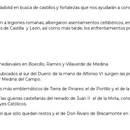
ladolid en busca de castillos y fortalezas que nos ayudarán a con
on a legiones romanas, albergaron asentamientos celtibéricos, en
nos de Castilla y León, así como más tarde, los enfrentamientos 
edievales en Boecillo, Ramiro y Villaverde de Medina.
ios ubicados al sur del Duero: de la mano de Alfonso VI surgen las 
 y Medina del Campo.
os más emblemáticos de Tierra de Pinares: el de Portillo y el de l
las guerras castellanas del reinado de Juan II el de la Mota, cons
yes Católicos.
 del que sólo quedan restos y el de Don Álvaro de Bracamonte en 