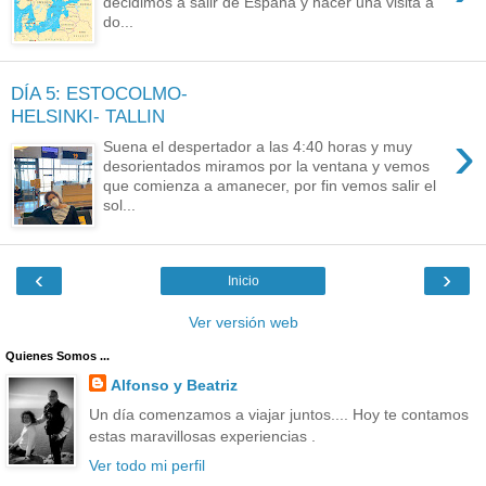
decidimos a salir de España y hacer una visita a
do...
DÍA 5: ESTOCOLMO-
HELSINKI- TALLIN
›
Suena el despertador a las 4:40 horas y muy
desorientados miramos por la ventana y vemos
que comienza a amanecer, por fin vemos salir el
sol...
‹
›
Inicio
Ver versión web
Quienes Somos ...
Alfonso y Beatriz
Un día comenzamos a viajar juntos.... Hoy te contamos
estas maravillosas experiencias .
Ver todo mi perfil